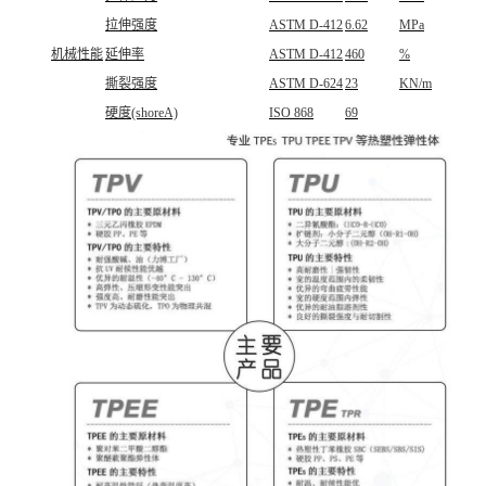
拉伸强度
ASTM D-412
6.62
MPa
机械性能
延伸率
ASTM D-412
460
%
撕裂强度
ASTM D-624
23
KN/m
硬度(shoreA)
ISO 868
69