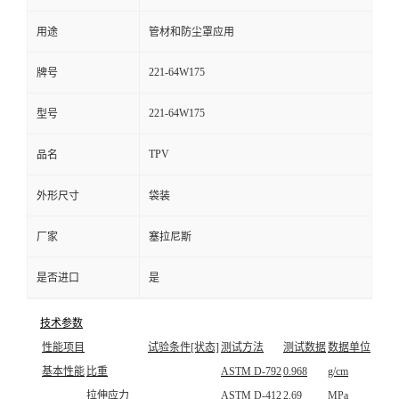
用途
管材和防尘罩应用
221-64W175
牌号
221-64W175
型号
TPV
品名
外形尺寸
袋装
厂家
塞拉尼斯
是否进口
是
技术参数
性能项目
试验条件[状态]
测试方法
测试数据
数据单位
基本性能
比重
ASTM D-792
0.968
g/cm
拉伸应力
ASTM D-412
2.69
MPa