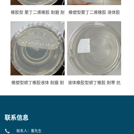
橡胶型 聚丁二烯橡胶 耐磨 耐
橡塑型聚丁二烯橡胶 液体胶
低温 高回弹 用于轮胎 鞋材改
高流动 抗老化 橡胶制品改性
性
专用
橡塑型顺丁橡胶液体 耐磨 耐
液体橡胶型顺丁橡胶 耐寒 抗
寒 耐老化 鞋材橡胶制品专用
冲 低分子 流动性好 塑料改性
增韧用
联系信息
联系人：董先生