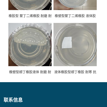
橡胶型 聚丁二烯橡胶 耐磨 耐
橡塑型聚丁二烯橡胶 液体胶
低温 高回弹 用于轮胎 鞋材改
高流动 抗老化 橡胶制品改性
性
专用
橡塑型顺丁橡胶液体 耐磨 耐
液体橡胶型顺丁橡胶 耐寒 抗
寒 耐老化 鞋材橡胶制品专用
冲 低分子 流动性好 塑料改性
增韧用
联系信息