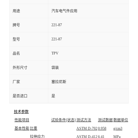
用途
汽车电气件应用
221-87
牌号
221-87
型号
TPV
品名
外形尺寸
袋装
厂家
塞拉尼斯
是否进口
是
技术参数
性能项目
试验条件[状态]
测试方法
测试数据
数据单位
基本性能
比重
ASTM D-792
0.958
g/cm3
拉伸应力
ASTM D-412
6.41
MPa