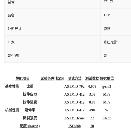
271-73
型号
TPV
品名
外形尺寸
袋装
厂家
塞拉尼斯
是否进口
是
性能项目
试验条件[状态]
测试方法
测试数据
数据单位
基本性能
比重
ASTM D-792
0.958
g/cm3
拉伸应力
ASTM D-412
3.59
MPa
拉伸强度
ASTM D-412
8.83
MPa
机械性能
延伸率
ASTM D-412
490
%
撕裂强度
ASTM D-542
27
KN/m
硬度(shoreA)
ISO 868
78