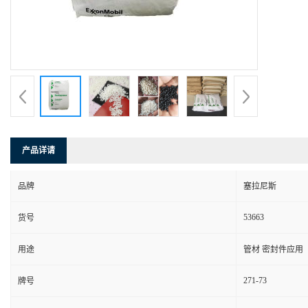
产品详请
品牌
塞拉尼斯
53663
货号
用途
管材 密封件应用
271-73
牌号