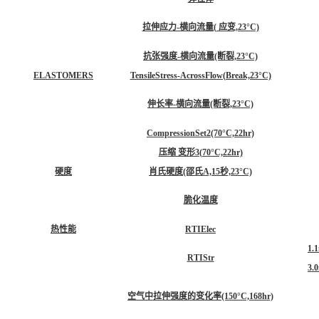
拉伸应力-横向流量( 应变,23°C)
抗张强度-横向流量(断裂,23°C)
ELASTOMERS
TensileStress-AcrossFlow(Break,23°C)
伸长率-横向流量(断裂,23°C)
CompressionSet2(70°C,22hr)
压缩 变形3(70°C,22hr)
硬度
肖氏硬度(邵氏A,15秒,23°C)
脆化温度
热性能
RTIElec
1.
RTIStr
3.
空气中拉伸强度的变化率(150°C,168hr)