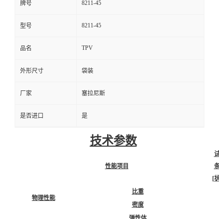
8211-45
牌号
8211-45
型号
TPV
品名
外形尺寸
袋装
厂家
塞拉尼斯
是否进口
是
技术参数
性能项目
[
比重
物理性能
密度
弹性体