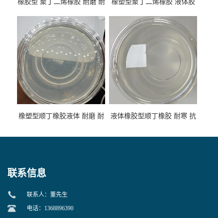
橡胶型 聚丁二烯橡胶 耐磨 耐
橡塑型聚丁二烯橡胶 液体胶
低温 高回弹 用于轮胎 鞋材改
高流动 抗老化 橡胶制品改性
性
专用
橡塑型顺丁橡胶液体 耐磨 耐
液体橡胶型顺丁橡胶 耐寒 抗
寒 耐老化 鞋材橡胶制品专用
冲 低分子 流动性好 塑料改性
增韧用
联系信息
联系人：董先生
电话：1368896390