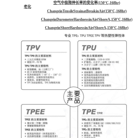
空气中极限伸长率的变化率(150°C,168hr)
老化
ChangeinTensileStrainatBreakinAir(150°C,168hr)
ChangeinDurometerHardnessinAir(ShoreA,150°C,168hr)
ChangeinShoreHardnessinAir(ShoreA,150°C,168hr)