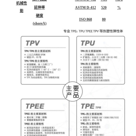
机械性
延伸率
ASTM D-412
520
%
能
硬度
ISO 868
80
(shoreA)