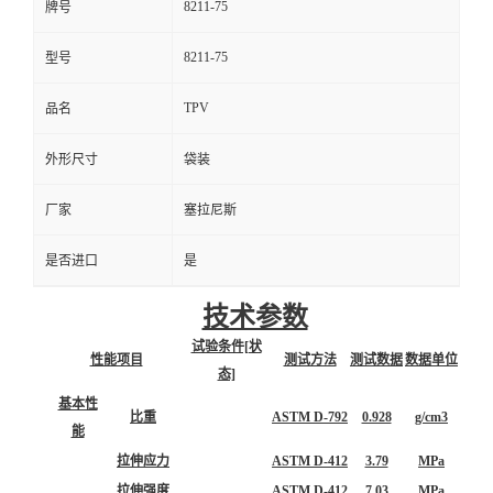
8211-75
牌号
8211-75
型号
TPV
品名
外形尺寸
袋装
厂家
塞拉尼斯
是否进口
是
技术参数
试验条件[状
性能项目
测试方法
测试数据
数据单位
态]
基本性
比重
ASTM D-792
0.928
g/cm3
能
拉伸应力
ASTM D-412
3.79
MPa
拉伸强度
ASTM D-412
7.03
MPa