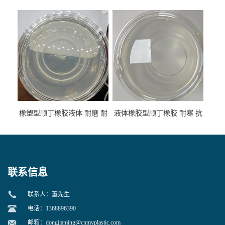
低温 高回弹 用于轮胎 鞋材改
高流动 抗老化 橡胶制品改性
性
专用
橡塑型顺丁橡胶液体 耐磨 耐
液体橡胶型顺丁橡胶 耐寒 抗
寒 耐老化 鞋材橡胶制品专用
冲 低分子 流动性好 塑料改性
增韧用
联系信息
联系人：董先生
电话：1368896390
邮箱：
dongjiaming@cnmyplastic.com