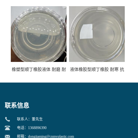
低温 高回弹 用于轮胎 鞋材改
高流动 抗老化 橡胶制品改性
性
专用
橡塑型顺丁橡胶液体 耐磨 耐
液体橡胶型顺丁橡胶 耐寒 抗
寒 耐老化 鞋材橡胶制品专用
冲 低分子 流动性好 塑料改性
增韧用
联系信息
联系人：董先生
电话：1368896390
邮箱：
dongjiaming@cnmyplastic.com