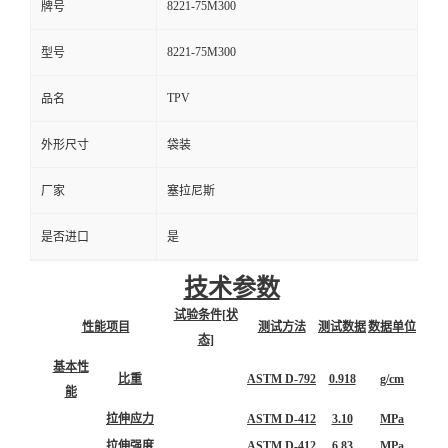
8221-75M300
牌号
8221-75M300
型号
TPV
品名
外形尺寸
袋装
厂家
塞拉尼斯
是否进口
是
技术参数
试验条件[状
性能项目
测试方法
测试数据
数据单位
态]
基本性
比重
ASTM D-792
0.918
g/cm
能
拉伸应力
ASTM D-412
3.10
MPa
拉伸强度
ASTM D-412
6.83
MPa