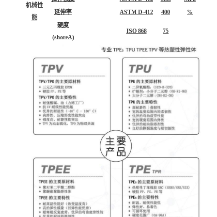
机械性
延伸率
ASTM D-412
400
%
能
硬度
ISO 868
75
(shoreA)