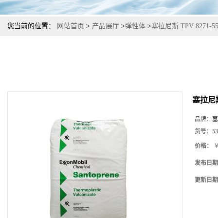
您当前的位置：
网站首页
>
产品展厅
>
弹性体
>
塞拉尼斯 TPV 827
塞拉尼斯
品牌：
塞
货号：
53
价格：
￥
发布日期
更新日期