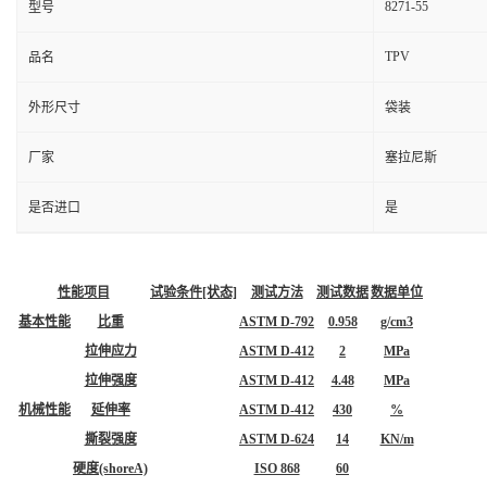
8271-55
型号
TPV
品名
外形尺寸
袋装
厂家
塞拉尼斯
是否进口
是
性能项目
试验条件[状态]
测试方法
测试数据
数据单位
基本性能
比重
ASTM D-792
0.958
g/cm3
拉伸应力
ASTM D-412
2
MPa
拉伸强度
ASTM D-412
4.48
MPa
机械性能
延伸率
ASTM D-412
430
%
撕裂强度
ASTM D-624
14
KN/m
硬度(shoreA)
ISO 868
60