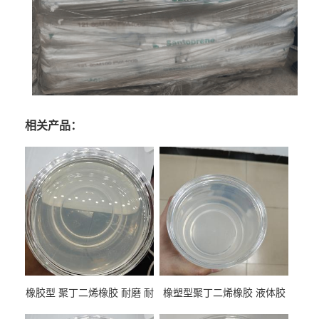
相关产品：
橡胶型 聚丁二烯橡胶 耐磨 耐
橡塑型聚丁二烯橡胶 液体胶
低温 高回弹 用于轮胎 鞋材改
高流动 抗老化 橡胶制品改性