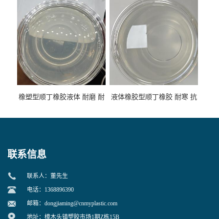
性
专用
橡塑型顺丁橡胶液体 耐磨 耐
液体橡胶型顺丁橡胶 耐寒 抗
寒 耐老化 鞋材橡胶制品专用
冲 低分子 流动性好 塑料改性
增韧用
联系信息
联系人：董先生
电话：1368896390
邮箱：
dongjiaming@cnmyplastic.com
地址：樟木头镇塑胶市场1期Z栋15B