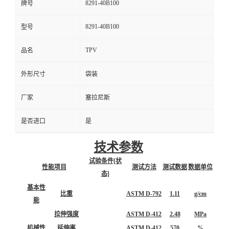
8291-40B100
牌号
8291-40B100
型号
TPV
品名
外形尺寸
袋装
厂家
塞拉尼斯
是否进口
是
技术参数
试验条件[状
性能项目
测试方法
测试数据
数据单位
态]
基本性
比重
ASTM D-792
1.11
g/cm
能
拉伸强度
ASTM D-412
2.48
MPa
机械性
延伸率
ASTM D-412
570
%