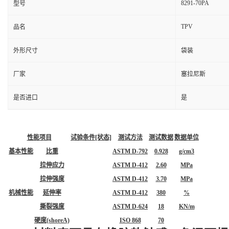
8291-70PA
型号
TPV
品名
外形尺寸
袋装
厂家
塞拉尼斯
是否进口
是
性能项目
试验条件[状态]
测试方法
测试数据
数据单位
基本性能
比重
ASTM D-792
0.928
g/cm3
拉伸应力
ASTM D-412
2.60
MPa
拉伸强度
ASTM D-412
3.70
MPa
机械性能
延伸率
ASTM D-412
380
%
撕裂强度
ASTM D-624
18
KN/m
硬度(shoreA)
ISO 868
70