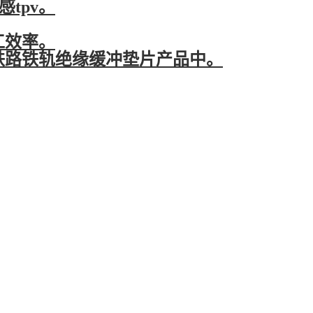
tpv。
工效率。
铁路铁轨绝缘缓冲垫片产品中。