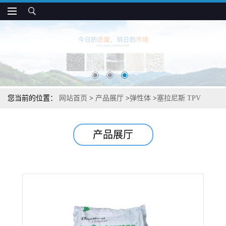
您当前的位置：
网站首页
>
产品展厅
>
弹性体
>
塞拉尼斯 TPV
8291-85PA 抗撕裂 抗压缩变形 用于垫圈制品
产品展厅