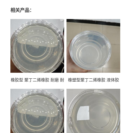
相关产品：
橡胶型 聚丁二烯橡胶 耐磨 耐
橡塑型聚丁二烯橡胶 液体胶
低温 高回弹 用于轮胎 鞋材改
高流动 抗老化 橡胶制品改性
性
专用