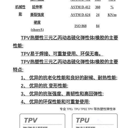
机械性
延伸率
ASTM D-412
360
%
能
撕裂强度
ASTM D-624
24
KN/m
硬度
ISO 868
84
(shoreA)
TPV热塑性三元乙丙动态硫化弹性体/橡胶的主要
性能:
TPV易于焊接、可重复使用、环保无毒。
TPV热塑性三元乙丙动态硫化弹性体/橡胶的主要
特点:
1、 优异的抗老化性能和良好的耐候、耐热性能;
2、 优异的抗 变形性能;
3、 优异的抗张强度、高韧性和高回弹性;
4、 优异的环保性能和可重复使用;