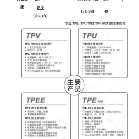
能
硬度
ISO 868
49
(shoreA)