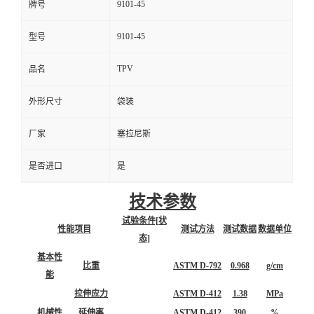
9101-45
牌号
9101-45
型号
TPV
品名
外形尺寸
袋装
厂家
塞拉尼斯
是否进口
是
技术参数
试验条件[状
性能项目
测试方法
测试数据
数据单位
态]
基本性
比重
ASTM D-792
0.968
g/cm
能
拉伸应力
ASTM D-412
1.38
MPa
机械性
延伸率
ASTM D-412
390
%