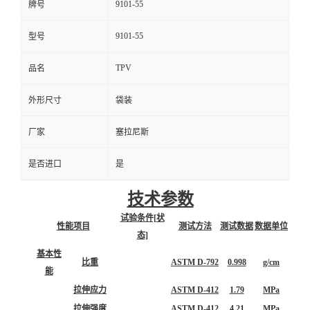
9101-55
牌号
9101-55
型号
TPV
品名
外形尺寸
袋装
厂家
塞拉尼斯
是否进口
是
技术参数
试验条件[状
性能项目
测试方法
测试数据
数据单位
态]
基本性
比重
ASTM D-792
0.998
g/cm
能
拉伸应力
ASTM D-412
1.79
MPa
拉伸强度
ASTM D-412
4.21
MPa