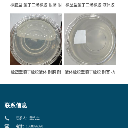
橡胶型 聚丁二烯橡胶 耐磨 耐
橡塑型聚丁二烯橡胶 液体胶
低温 高回弹 用于轮胎 鞋材改
高流动 抗老化 橡胶制品改性
性
专用
橡塑型顺丁橡胶液体 耐磨 耐
液体橡胶型顺丁橡胶 耐寒 抗
寒 耐老化 鞋材橡胶制品专用
冲 低分子 流动性好 塑料改性
增韧用
联系信息
联系人：董先生
电话：1368896390