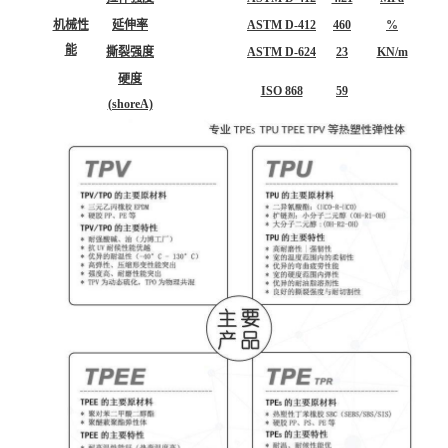
机械性
延伸率
ASTM D-412
460
%
能
撕裂强度
ASTM D-624
23
KN/m
硬度
ISO 868
59
(shoreA)