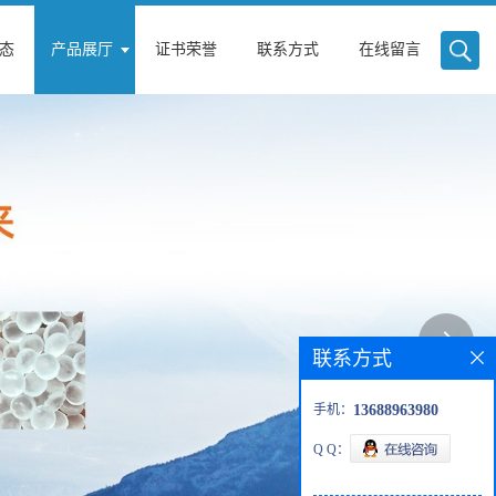
态
产品展厅
证书荣誉
联系方式
在线留言
联系方式
手机：
13688963980
Q Q：