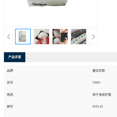
产品详请
品牌
塞拉尼斯
53663
货号
用途
用于电缆护套
9103-45
牌号