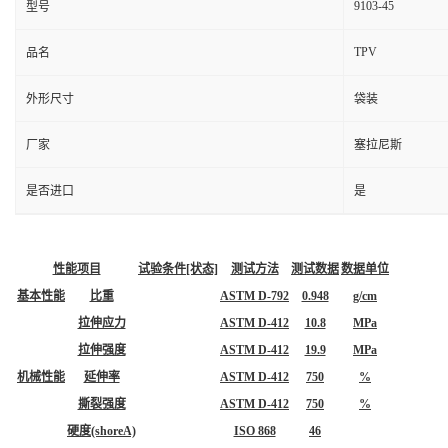
9103-45
型号
TPV
品名
外形尺寸
袋装
厂家
塞拉尼斯
是否进口
是
性能项目
试验条件[状态]
测试方法
测试数据
数据单位
基本性能
比重
ASTM D-792
0.948
g/cm
拉伸应力
ASTM D-412
10.8
MPa
拉伸强度
ASTM D-412
19.9
MPa
机械性能
延伸率
ASTM D-412
750
%
撕裂强度
ASTM D-412
750
%
硬度(shoreA)
ISO 868
46