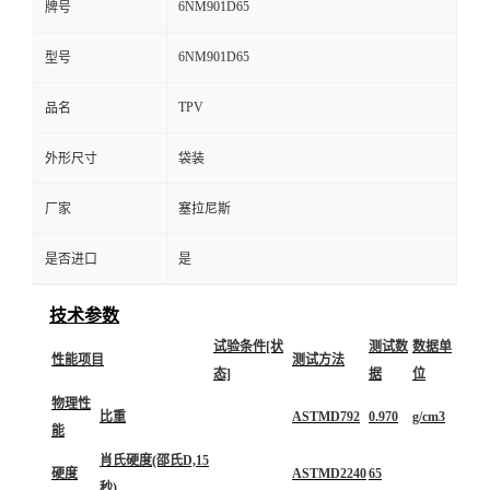
6NM901D65
牌号
6NM901D65
型号
TPV
品名
外形尺寸
袋装
厂家
塞拉尼斯
是否进口
是
技术参数
试验条件[状
测试数
数据单
性能项目
测试方法
态]
据
位
物理性
比重
ASTMD792
0.970
g/cm3
能
肖氏硬度(邵氏D,15
硬度
ASTMD2240
65
秒)