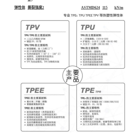
弹性体
撕裂强度2
ASTMD624
115
kN/m