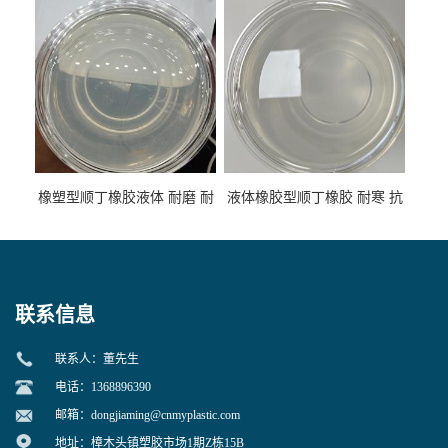
性
专用
橡塑型顺丁橡胶液体 耐磨 耐
液体橡胶型顺丁橡胶 耐寒 抗
寒 耐老化 鞋材橡胶制品专用
冲 低分子 流动性好 塑料改性
增韧用
联系信息
联系人：董先生
电话：1368896390
邮箱：
dongjiaming@cnmyplastic.com
地址：樟木头镇塑胶市场1期Z栋15B