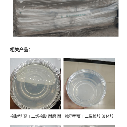
相关产品：
橡胶型 聚丁二烯橡胶 耐磨 耐
橡塑型聚丁二烯橡胶 液体胶
低温 高回弹 用于轮胎 鞋材改
高流动 抗老化 橡胶制品改性