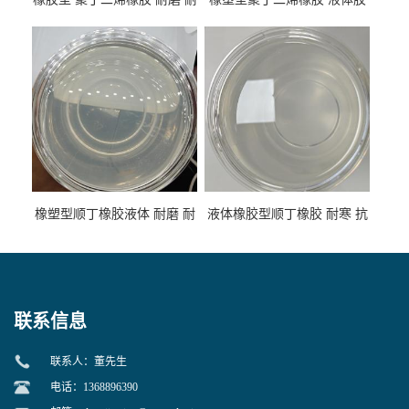
低温 高回弹 用于轮胎 鞋材改
高流动 抗老化 橡胶制品改性
性
专用
橡塑型顺丁橡胶液体 耐磨 耐
液体橡胶型顺丁橡胶 耐寒 抗
寒 耐老化 鞋材橡胶制品专用
冲 低分子 流动性好 塑料改性
增韧用
联系信息
联系人：董先生
电话：1368896390