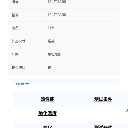
121-70B230J
牌号
121-70B230J
型号
TPV
品名
外形尺寸
袋装
厂家
塞拉尼斯
是否进口
是
物性表
热性能
测试条件
脆化温度
老化
测试条件