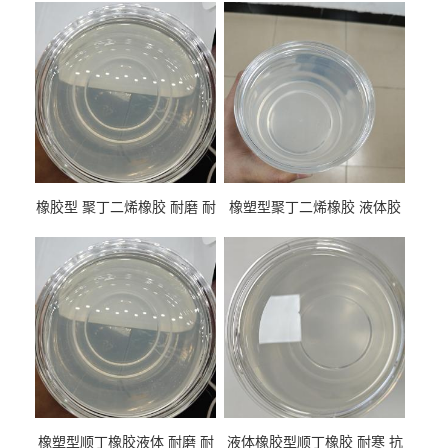
橡胶型 聚丁二烯橡胶 耐磨 耐
橡塑型聚丁二烯橡胶 液体胶
低温 高回弹 用于轮胎 鞋材改
高流动 抗老化 橡胶制品改性
性
专用
橡塑型顺丁橡胶液体 耐磨 耐
液体橡胶型顺丁橡胶 耐寒 抗