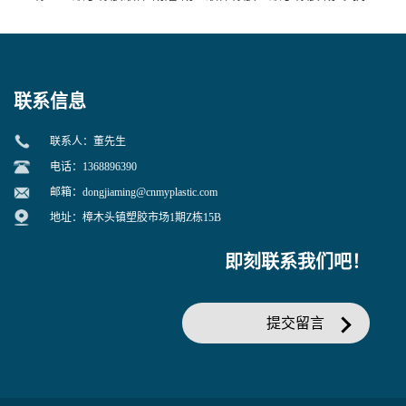
寒 耐老化 鞋材橡胶制品专用
冲 低分子 流动性好 塑料改性
增韧用
联系信息
联系人：董先生
电话：1368896390
邮箱：
dongjiaming@cnmyplastic.com
地址：樟木头镇塑胶市场1期Z栋15B
即刻联系我们吧！
提交留言