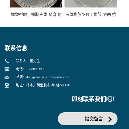
橡塑型顺丁橡胶液体 耐磨 耐
液体橡胶型顺丁橡胶 耐寒 抗
寒 耐老化 鞋材橡胶制品专用
冲 低分子 流动性好 塑料改性
增韧用
联系信息
联系人：董先生
电话：1368896390
邮箱：
dongjiaming@cnmyplastic.com
地址：樟木头镇塑胶市场1期Z栋15B
即刻联系我们吧！
提交留言