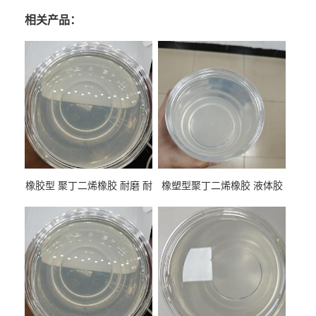
相关产品：
橡胶型 聚丁二烯橡胶 耐磨 耐
橡塑型聚丁二烯橡胶 液体胶
低温 高回弹 用于轮胎 鞋材改
高流动 抗老化 橡胶制品改性
性
专用