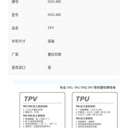
9101-80E
牌号
9101-80E
型号
TPV
品名
外形尺寸
袋装
厂家
塞拉尼斯
是否进口
是
物性表
测
试
弹性体
测试条件
测试方法
单位
结
果
拉伸应力-横向流
应变,23°C
ASTMD412
3.40
Mpa