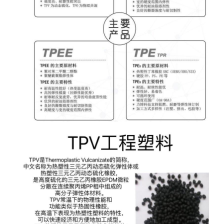
量
应变,23°C
ISO37
3.40
Mpa
抗张强度-横向流
断裂,23°C
ASTMD412
7.00
Mpa
量
拉伸强度-TD
Break,23°C
ISO37
7.00
Mpa
断裂,23°C
ASTMD412
670
%
伸长率-横向流量
断裂,23°C
ISO37
670
%
CompressionSet2
70°C,22hr
ASTMD395B
48
%
压缩 变形3
70°C,22hr
ISO815
48
%
测
试
硬度
测试条件
测试方法
单位
结
果
邵氏A,15
肖氏硬度
ISO868
80
秒,23°C