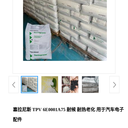
塞拉尼斯 TPV 6E0001A75 耐候 耐热老化 用于汽车电子
配件