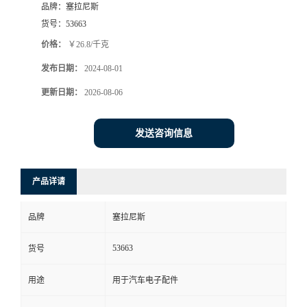
品牌：
塞拉尼斯
货号：
53663
价格：
￥26.8/千克
发布日期：
2024-08-01
更新日期：
2026-08-06
发送咨询信息
产品详请
品牌
塞拉尼斯
53663
货号
用途
用于汽车电子配件