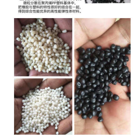
阻燃性能
FLAMMABILITY
Forprene® 6E1001A75
单位
UNIT
测试方法
TEST METHOD
极限氧指数
Extreme oxygen index
24
%
ASTM D2863
阻燃等级
(1.60 mm)
Flame retardant level
V-0
UL 94
阻燃等级
(3.20 mm)
Flame retardant level
V-0
UL 94