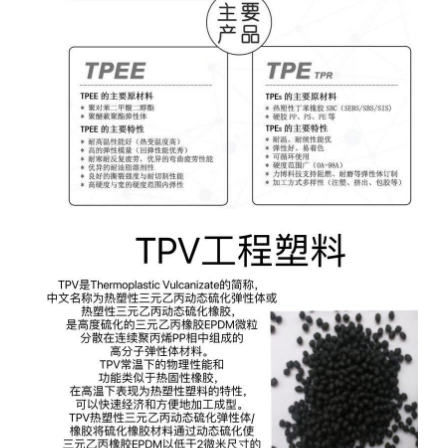
机械性能
MECHANICAL
Forprene® 6E1001A75
单位
UNIT
测试方法
TEST METHOD
邵氏硬度
(邵氏 A，15 秒)
Shore hardness
77
ASTM D2240
弹性体
ELASTOMER
Forprene® 6E1001A75
单位
UNIT
测试方法
TEST METHOD
压缩形变
(70℃，22 hr)
Compression deformation
48
%
ASTM D395B
拉伸应变
(断裂)
Tensile strain
500
%
ASTM D412
拉伸强度
( 应变)
tensile strength
2.50
MPa
ASTM D412
撕裂强度
tear strength
25.0
kN/m
ASTM D624