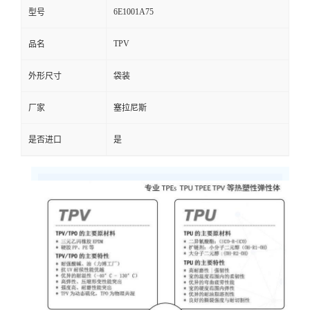
6E1001A75
型号
TPV
品名
外形尺寸
袋装
厂家
塞拉尼斯
是否进口
是
技术参数
物理性能
PHYSICAL
Forprene® 6E1001A75
单位
UNIT
测试方法
TEST METHOD
密度
Density
1.25
g/cm3
ASTM D792