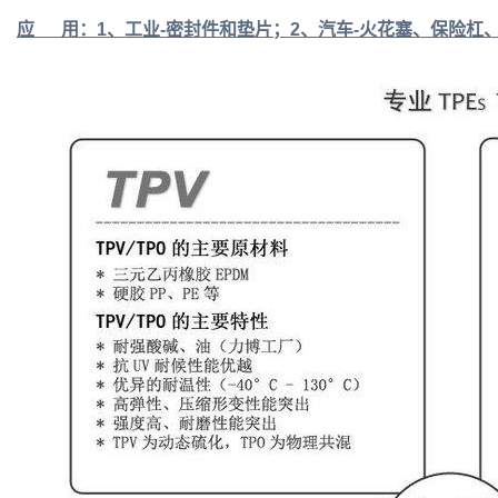
应 用：1、工业-密封件和垫片；2、汽车-火花塞、保险杠