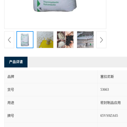
产品详请
品牌
塞拉尼斯
53663
货号
用途
密封制品应用
65VS9ZA65
牌号