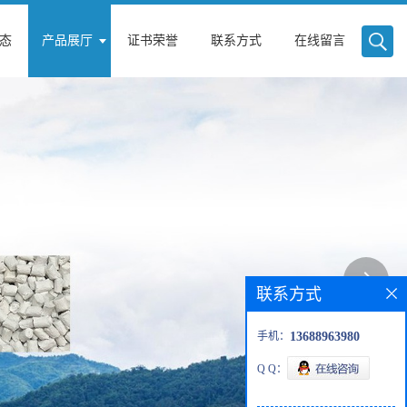
态
产品展厅
证书荣誉
联系方式
在线留言
联系方式
手机：
13688963980
Q Q：