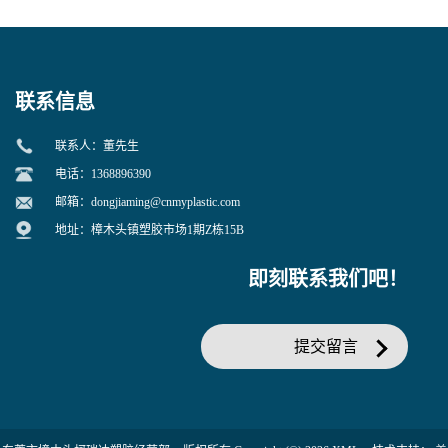
寒 耐老化 鞋材橡胶制品专用
冲 低分子 流动性好 塑料改性
增韧用
联系信息
联系人：董先生
电话：1368896390
邮箱：
dongjiaming@cnmyplastic.com
地址：樟木头镇塑胶市场1期Z栋15B
即刻联系我们吧！
提交留言