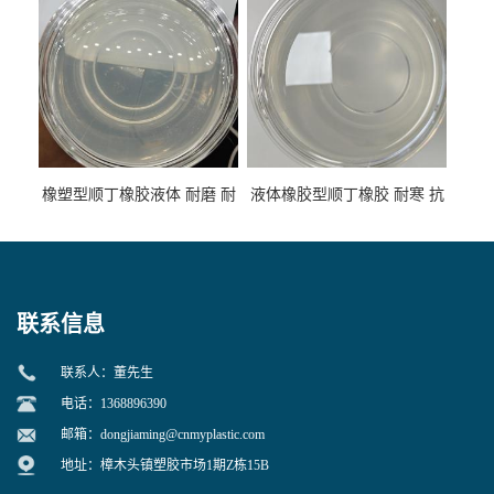
橡塑型顺丁橡胶液体 耐磨 耐
液体橡胶型顺丁橡胶 耐寒 抗
寒 耐老化 鞋材橡胶制品专用
冲 低分子 流动性好 塑料改性
增韧用
联系信息
联系人：董先生
电话：1368896390
邮箱：
dongjiaming@cnmyplastic.com
地址：樟木头镇塑胶市场1期Z栋15B