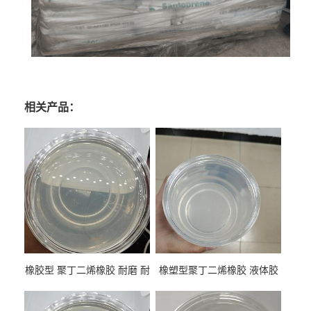
相关产品：
橡胶型 聚丁二烯橡胶 耐磨 耐
橡塑型聚丁二烯橡胶 液体胶
低温 高回弹 用于轮胎 鞋材改
高流动 抗老化 橡胶制品改性
性
专用