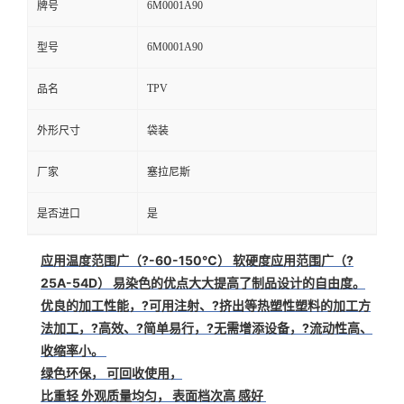
6M0001A90
牌号
6M0001A90
型号
TPV
品名
外形尺寸
袋装
厂家
塞拉尼斯
是否进口
是
应用温度范围广（?-60-150℃） 软硬度应用范围广（?
25A-54D） 易染色的优点大大提高了制品设计的自由度。
优良的加工性能
，?可用注射、?挤出等热塑性塑料的加工方
法加工，?高效、?简单易行，?无需增添设备，?流动性高、
收缩率小。
绿色环保
， 可回收使用，
比重轻 外观质量均匀， 表面档次高 感好