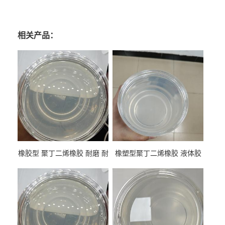
相关产品：
橡胶型 聚丁二烯橡胶 耐磨 耐
橡塑型聚丁二烯橡胶 液体胶
低温 高回弹 用于轮胎 鞋材改
高流动 抗老化 橡胶制品改性
性
专用