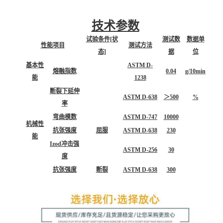
技术参数
试验条件[状
测试数
数据单
性能项目
测试方法
态]
据
位
基本性
ASTM D-
熔融指数
0.04
g/10min
能
1238
断裂下延伸
ASTM D-638
＞500
%
率
弯曲模数
ASTM D-747
10000
机械性
抗张强度
屈服
ASTM D-638
230
能
Izod冲击强
ASTM D-256
30
度
抗张强度
断裂
ASTM D-638
300