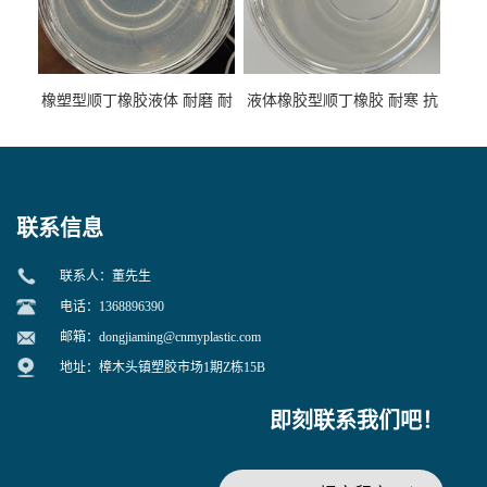
橡塑型顺丁橡胶液体 耐磨 耐
液体橡胶型顺丁橡胶 耐寒 抗
寒 耐老化 鞋材橡胶制品专用
冲 低分子 流动性好 塑料改性
增韧用
联系信息
联系人：董先生
电话：1368896390
邮箱：
dongjiaming@cnmyplastic.com
地址：樟木头镇塑胶市场1期Z栋15B
即刻联系我们吧！