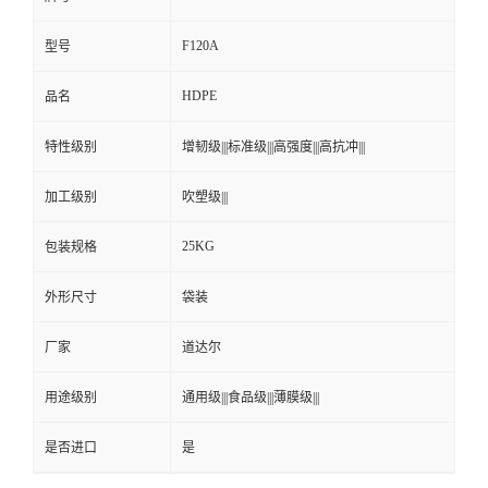
F120A
型号
HDPE
品名
特性级别
增韧级|||标准级|||高强度|||高抗冲|||
加工级别
吹塑级|||
25KG
包装规格
外形尺寸
袋装
厂家
道达尔
用途级别
通用级|||食品级|||薄膜级|||
是否进口
是