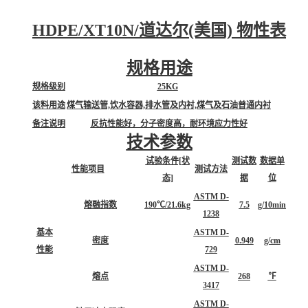
HDPE/XT10N/道达尔(美国) 物性表
规格用途
规格级别
25KG
该料用途
煤气输送管,饮水容器,排水管及内衬,煤气及石油普通内衬
备注说明
反抗性能好，分子密度高，耐环境应力性好
技术参数
试验条件[状
测试数
数据单
性能项目
测试方法
态]
据
位
ASTM D-
熔融指数
190℃/21.6kg
7.5
g/10min
1238
基本
ASTM D-
密度
0.949
g/cm
性能
729
ASTM D-
熔点
268
℉
3417
ASTM D-