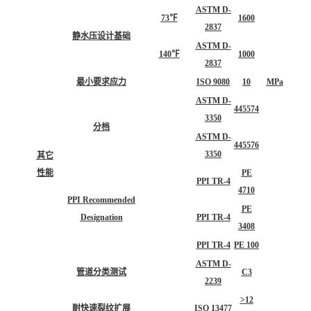
ASTM D-
73℉
1600
2837
静水压设计基础
ASTM D-
140℉
1000
2837
最小要求应力
ISO 9080
10
MPa
ASTM D-
445574
3350
分档
ASTM D-
445576
3350
其它
性能
PE
PPI TR-4
4710
PPI Recommended
PE
Designation
PPI TR-4
3408
PPI TR-4
PE 100
ASTM D-
管道分类测试
C3
2239
>12
耐快速裂纹扩展
ISO 13477