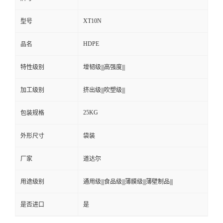
XT10N
型号
HDPE
品名
特性级别
增韧级|||高强度|||
加工级别
挤出级|||吹塑级|||
25KG
包装规格
外形尺寸
袋装
厂家
道达尔
用途级别
通用级|||食品级|||薄膜级|||薄壁制品|||
是否进口
是