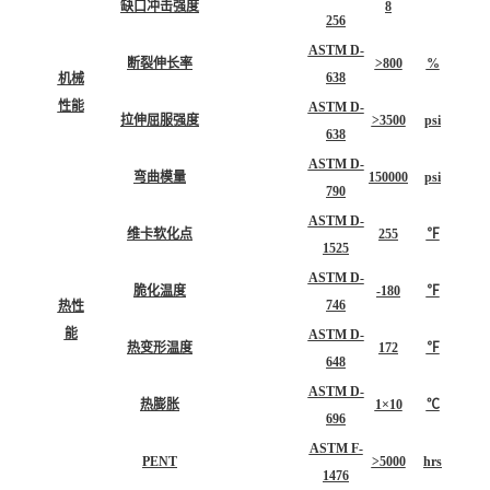
缺口冲击强度
8
256
ASTM D-
断裂伸长率
>800
%
638
机械
性能
ASTM D-
拉伸屈服强度
>3500
psi
638
ASTM D-
弯曲模量
150000
psi
790
ASTM D-
维卡软化点
255
℉
1525
ASTM D-
脆化温度
-180
℉
746
热性
能
ASTM D-
热变形温度
172
℉
648
ASTM D-
热膨胀
1×10
℃
696
ASTM F-
PENT
>5000
hrs
1476