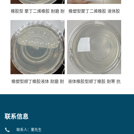
橡胶型 聚丁二烯橡胶 耐磨 耐
橡塑型聚丁二烯橡胶 液体胶
低温 高回弹 用于轮胎 鞋材改
高流动 抗老化 橡胶制品改性
性
专用
橡塑型顺丁橡胶液体 耐磨 耐
液体橡胶型顺丁橡胶 耐寒 抗
寒 耐老化 鞋材橡胶制品专用
冲 低分子 流动性好 塑料改性
增韧用
联系信息
联系人：董先生