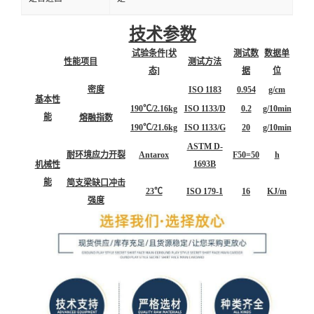
技术参数
试验条件[状
测试数
数据单
性能项目
测试方法
态]
据
位
密度
ISO 1183
0.954
g/cm
基本性
190℃/2.16kg
ISO 1133/D
0.2
g/10min
能
熔融指数
190℃/21.6kg
ISO 1133/G
20
g/10min
ASTM D-
耐环境应力开裂
Antarox
F50=50
h
1693B
机械性
能
简支梁缺口冲击
23℃
ISO 179-1
16
KJ/m
强度