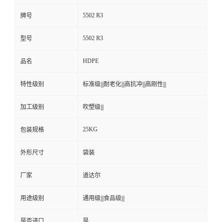
5502 R3
牌号
5502 R3
型号
HDPE
品名
特性级别
标准级|||耐老化|||高抗冲|||高刚性|||
加工级别
吹塑级|||
25KG
包装规格
外形尺寸
袋装
厂家
道达尔
用途级别
通用级|||食品级|||
是否进口
是