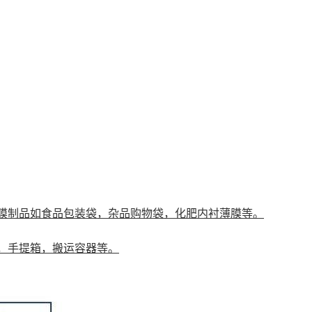
吹膜制品如食品包装袋，杂品购物袋，化肥内衬薄膜等。
，手提箱，搬运容器等
。