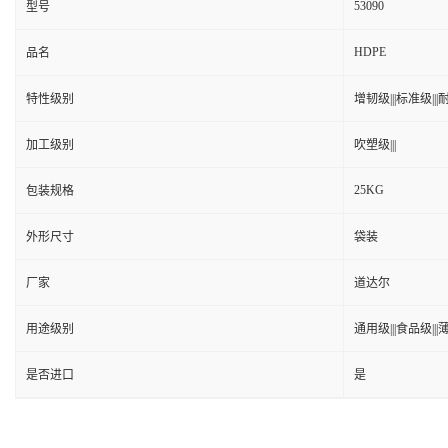
53090
型号
HDPE
品名
特性级别
增韧级|||标准级|||耐
加工级别
吹塑级|||
25KG
包装规格
外形尺寸
袋装
厂家
道达尔
用途级别
通用级|||食品级|||
是否进口
是