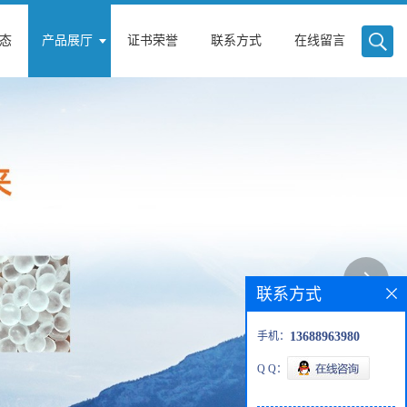
态
产品展厅
证书荣誉
联系方式
在线留言
联系方式
手机：
13688963980
Q Q：