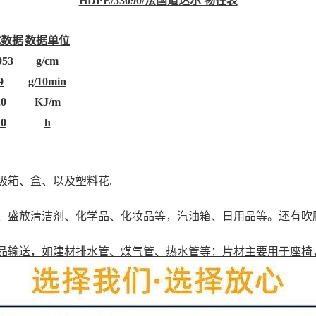
HDPE/53090/法国道达尔 物性表
试数据
数据单位
953
g/cm
9
g/10min
20
KJ/m
10
h
圾箱、盒、以及塑料花.
类、盛放清洁剂、化学品、化妆品等，汽油箱、日用品等。还有
学品输送，如建材排水管、煤气管、热水管等：片材主要用于座椅