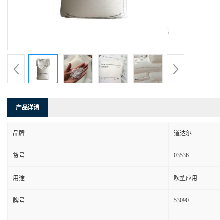
产品详请
品牌
道达尔
03536
货号
用途
吹塑应用
53090
牌号