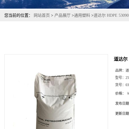
您当前的位置：
网站首页
>
产品展厅
>
通用塑料
>
道达尔 HDPE 53
道达尔 
品牌：
道
型号：
2
货号：
03
价格：
￥
发布日期
更新日期