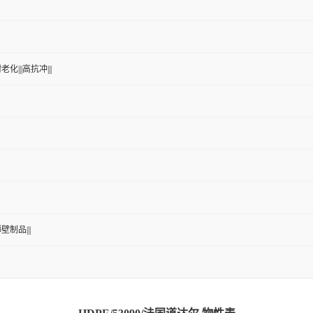
老化|||高抗冲|||
薄壁制品|||