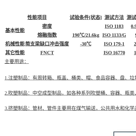
性能项目
试验条件[状态]
测试方法
测
密度
ISO 1183
0.
基本性能
熔融指数
190℃/21.6kg
ISO 1133/G
机械性能
简支梁缺口冲击强度
-30℃
ISO 179-1
其它性能
FNCT
ISO 16770
主要用途：
1.注塑制品：有周转箱、瓶盖、桶类、帽、食品容器、盘、垃
2.吹塑制品：中空成型制品，如各种系列吹塑桶、容器、瓶
3.挤塑制品：管材、管件主要用在煤气输送，公共用水和化