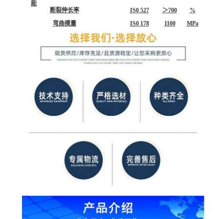
能
断裂伸长率
IS0 527
＞700
%
弯曲模量
IS0 178
1100
MPa