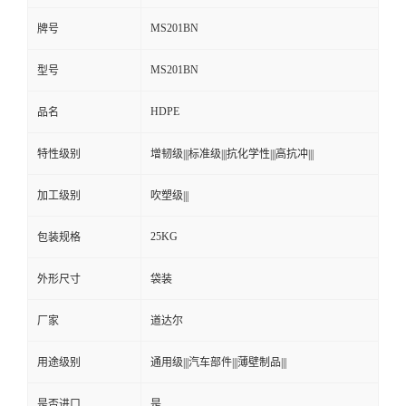
MS201BN
牌号
MS201BN
型号
HDPE
品名
特性级别
增韧级|||标准级|||抗化学性|||高抗冲|||
加工级别
吹塑级|||
25KG
包装规格
外形尺寸
袋装
厂家
道达尔
用途级别
通用级|||汽车部件|||薄壁制品|||
是否进口
是