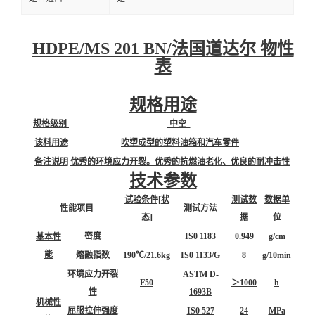
HDPE/MS 201 BN/法国道达尔 物性
表
规格用途
规格级别
中空
该料用途
吹塑成型的塑料油箱和汽车零件
备注说明
优秀的环境应力开裂。优秀的抗燃油老化、优良的耐冲击性
技术参数
试验条件[状
测试数
数据单
性能项目
测试方法
态]
据
位
密度
IS0 1183
0.949
g/cm
基本性
能
熔融指数
190℃/21.6kg
IS0 1133/G
8
g/10min
环境应力开裂
ASTM D-
F50
＞1000
h
性
1693B
机械性
屈服拉伸强度
IS0 527
24
MPa