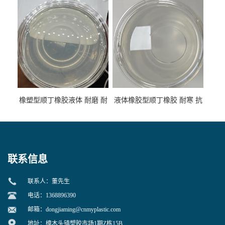
性
专用
橡塑型顺丁橡胶液体 耐磨 耐
液体橡胶型顺丁橡胶 耐寒 抗
寒 耐老化 鞋材橡胶制品专用
冲 低分子 流动性好 塑料改性
增韧用
联系信息
联系人：董先生
电话：1368896390
邮箱：
dongjiaming@cnmyplastic.com
地址：樟木头镇塑胶市场1期Z栋15B