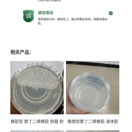
相关产品：
橡胶型 聚丁二烯橡胶 耐磨 耐
橡塑型聚丁二烯橡胶 液体胶
低温 高回弹 用于轮胎 鞋材改
高流动 抗老化 橡胶制品改性