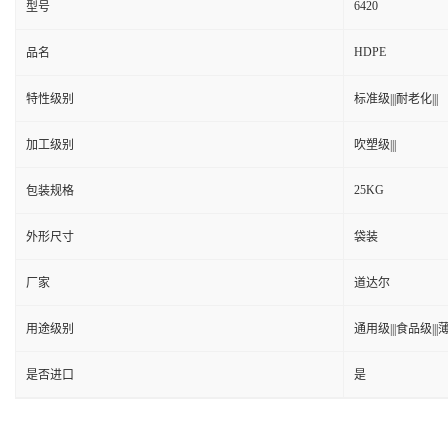
6420
型号
HDPE
品名
特性级别
标准级|||耐老化|||
加工级别
吹塑级|||
25KG
包装规格
外形尺寸
袋装
厂家
道达尔
用途级别
通用级|||食品级|||薄
是否进口
是