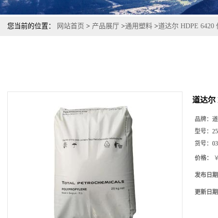
您当前的位置：
网站首页
>
产品展厅
>
通用塑料
>
道达尔 HDPE 64
道达尔 
品牌：
道
型号：
2
货号：
03
价格：
￥
发布日期
更新日期