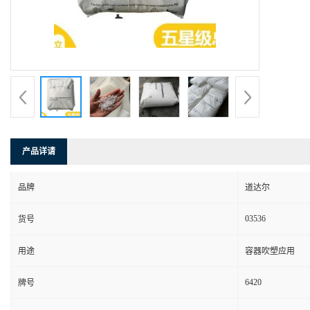
产品详请
品牌
道达尔
03536
货号
用途
容器吹塑应用
6420
牌号