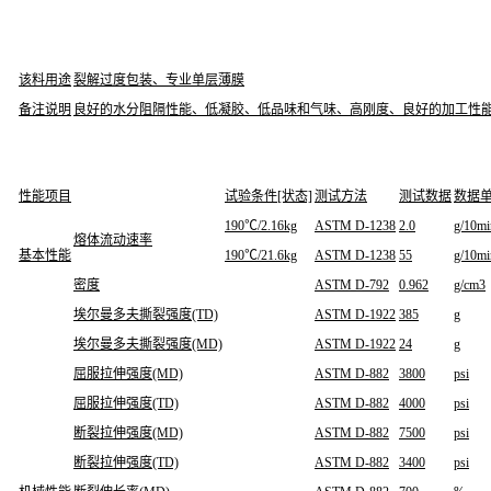
该料用途
裂解过度包装、专业单层薄膜
备注说明
良好的水分阻隔性能、低凝胶、低品味和气味、高刚度、良好的加工性能
性能项目
试验条件[状态]
测试方法
测试数据
数据
190℃/2.16kg
ASTM D-1238
2.0
g/10mi
熔体流动速率
基本性能
190℃/21.6kg
ASTM D-1238
55
g/10mi
密度
ASTM D-792
0.962
g/cm3
埃尔曼多夫撕裂强度(TD)
ASTM D-1922
385
g
埃尔曼多夫撕裂强度(MD)
ASTM D-1922
24
g
屈服拉伸强度(MD)
ASTM D-882
3800
psi
屈服拉伸强度(TD)
ASTM D-882
4000
psi
断裂拉伸强度(MD)
ASTM D-882
7500
psi
断裂拉伸强度(TD)
ASTM D-882
3400
psi