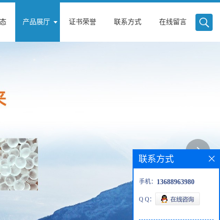
态
产品展厅
证书荣誉
联系方式
在线留言
联系方式
手机：
13688963980
Q Q：