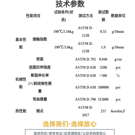
技术参数
试验条件[状
测试数
性能项目
测试方法
数据单位
态]
据
ASTM D-
190℃/2.16kg
0.55
g/10min
1238
熔融指数
基本性
ASTM D-
能
190℃/5.0kg
1.9
g/10min
1238
密度
ASTM D-792
0.946
g/cm
屈服拉伸强度
ASTM D-638
3200
psi
断裂伸长率
ASTM D-638
>500
%
机械性
2%割线弹性模
能
ASTM D-638
100000
psi
量
弯曲模量
ASTM D-790
115000
psi
ASTM D-
热性能
熔点
257
&ordm;F
3417