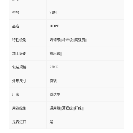
7194
型号
HDPE
品名
特性级别
增韧级|||标准级|||高强度|||
加工级别
挤出级|||
25KG
包装规格
外形尺寸
袋装
厂家
道达尔
用途级别
通用级|||薄膜级|||纤维|||
是否进口
是