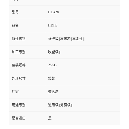
HL 428
型号
HDPE
品名
特性级别
标准级|||高抗冲|||高刚性|||
加工级别
吹塑级|||
25KG
包装规格
外形尺寸
袋装
厂家
道达尔
用途级别
通用级|||薄膜级|||
是否进口
是