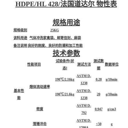
HDPE/HL 428/法国道达尔 物性表
规格用途
规格级别
25KG
该料用途
气体冲洗家禽袋、邮寄信封、麻袋
备注说明
良好的刚度、良好的防潮和加工性能
技术参数
试验条件[状
测试数
性能项目
测试方法
数据单位
态]
据
ASTM D-
190℃/2.16kg
0.28
g/10min
1238
熔体流动速率
基本性
ASTM D-
190℃/21.6kg
20
g/10min
能
1238
ASTM D-
密度
0.947
g/cm3
792
ASTM D-
落锤冲击
<50
g
1709A