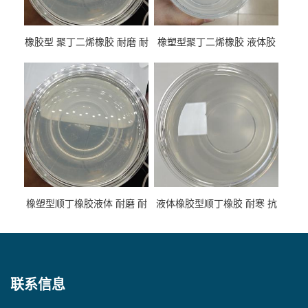
橡胶型 聚丁二烯橡胶 耐磨 耐
橡塑型聚丁二烯橡胶 液体胶
低温 高回弹 用于轮胎 鞋材改
高流动 抗老化 橡胶制品改性
性
专用
橡塑型顺丁橡胶液体 耐磨 耐
液体橡胶型顺丁橡胶 耐寒 抗
寒 耐老化 鞋材橡胶制品专用
冲 低分子 流动性好 塑料改性
增韧用
联系信息