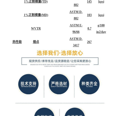
1%正割模量(TD)
145
kpsi
882
ASTM D-
1%正割模量(MD)
103
kpsi
882
ASTM E-
g/100
WVTR
0.7
96/66
in2/day
ASTM D-
热性能
熔点
267
3417