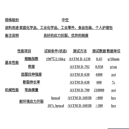
规格级别
中空
该料用途
家庭化学品、工业化学品、工业零件、食品包装、个人护理包
备注说明
良好的应力抗裂、优异的刚度
性能项目
试验条件[状态]
测试方法
测试数据
数据单位
熔融指数
190℃/2.16kg
ASTM D-1238
0.45
g/10min
基本性能
密度
ASTM D-792
0.958
g/cm
屈服拉伸强度
ASTM D-638
4400
psi
断裂伸长率
ASTM D-638
600
%
机械性能
弯曲模量
ASTM D-790
210000
psi
lgepal
ASTM D-1693B
>800
hrs
耐环境应力开裂
10% lgepal
ASTM D-1693B
>300
hrs