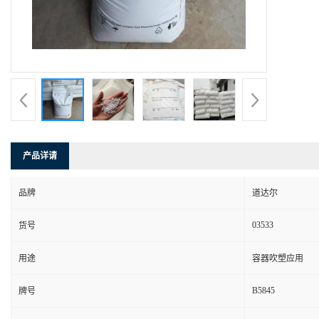
产品详请
品牌
道达尔
03533
货号
用途
容器吹塑应用
B5845
牌号