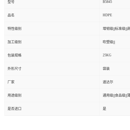
B5845
型号
HDPE
品名
特性级别
增韧级|||标准级|||高
加工级别
吹塑级|||
25KG
包装规格
外形尺寸
袋装
厂家
道达尔
用途级别
通用级|||食品级|||薄
是否进口
是