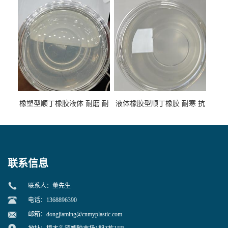
性
专用
橡塑型顺丁橡胶液体 耐磨 耐
液体橡胶型顺丁橡胶 耐寒 抗
寒 耐老化 鞋材橡胶制品专用
冲 低分子 流动性好 塑料改性
增韧用
联系信息
联系人：董先生
电话：1368896390
邮箱：
dongjiaming@cnmyplastic.com