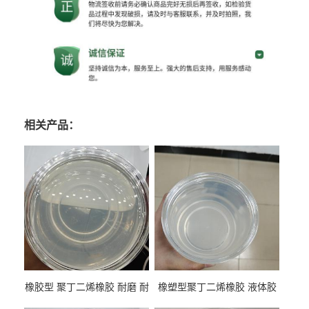
相关产品：
橡胶型 聚丁二烯橡胶 耐磨 耐
橡塑型聚丁二烯橡胶 液体胶
低温 高回弹 用于轮胎 鞋材改
高流动 抗老化 橡胶制品改性