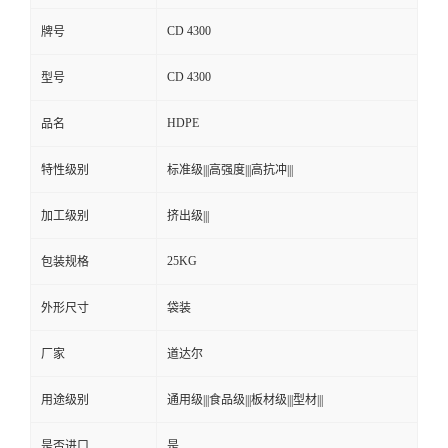
CD 4300
牌号
CD 4300
型号
HDPE
品名
特性级别
标准级|||高强度|||高抗冲|||
加工级别
挤出级|||
25KG
包装规格
外形尺寸
袋装
厂家
道达尔
用途级别
通用级|||食品级|||板材级|||型材|||
是否进口
是