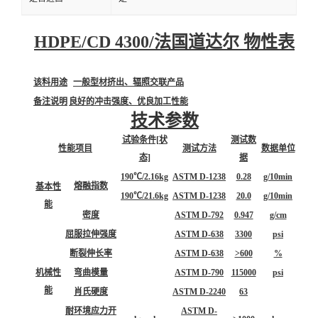
HDPE/CD 4300/法国道达尔 物性表
该料用途
一般型材挤出、辐照交联产品
备注说明
良好的冲击强度、优良加工性能
技术参数
试验条件[状
测试数
性能项目
测试方法
数据单位
态]
据
190℃/2.16kg
ASTM D-1238
0.28
g/10min
熔融指数
基本性
190℃/21.6kg
ASTM D-1238
20.0
g/10min
能
密度
ASTM D-792
0.947
g/cm
屈服拉伸强度
ASTM D-638
3300
psi
断裂伸长率
ASTM D-638
>600
%
机械性
弯曲模量
ASTM D-790
115000
psi
能
肖氏硬度
ASTM D-2240
63
耐环境应力开
ASTM D-