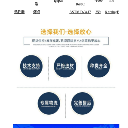
lgepal
>1000
hrs
裂
1693C
热性能
熔点
ASTM D-3417
259
&ordm;F