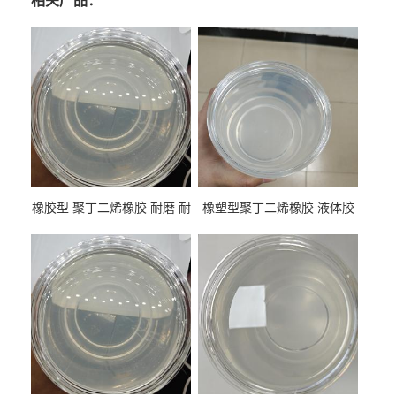
相关产品：
橡胶型 聚丁二烯橡胶 耐磨 耐
橡塑型聚丁二烯橡胶 液体胶
低温 高回弹 用于轮胎 鞋材改
高流动 抗老化 橡胶制品改性
性
专用