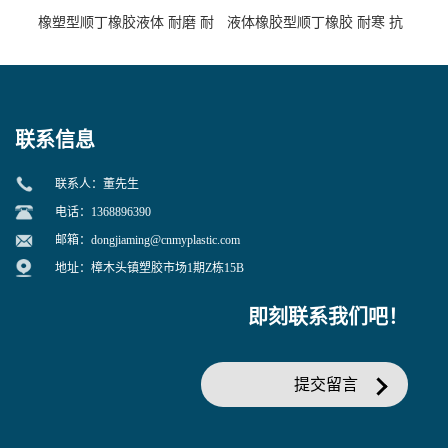
橡塑型顺丁橡胶液体 耐磨 耐
液体橡胶型顺丁橡胶 耐寒 抗
寒 耐老化 鞋材橡胶制品专用
冲 低分子 流动性好 塑料改性
增韧用
联系信息
联系人：董先生
电话：1368896390
邮箱：
dongjiaming@cnmyplastic.com
地址：樟木头镇塑胶市场1期Z栋15B
即刻联系我们吧！
提交留言