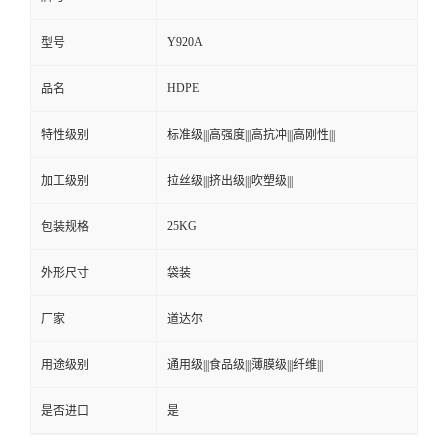
Y920A
型号
HDPE
品名
特性级别
标准级|||高强度|||高抗冲|||高刚性|||
加工级别
拉丝级|||挤出级|||吹塑级|||
25KG
包装规格
外形尺寸
袋装
厂家
道达尔
用途级别
通用级|||食品级|||薄膜级|||纤维|||
是否进口
是