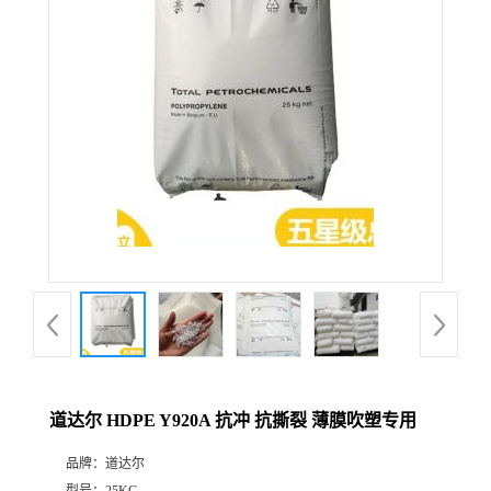
道达尔 HDPE Y920A 抗冲 抗撕裂 薄膜吹塑专用
品牌：
道达尔
型号：
25KG