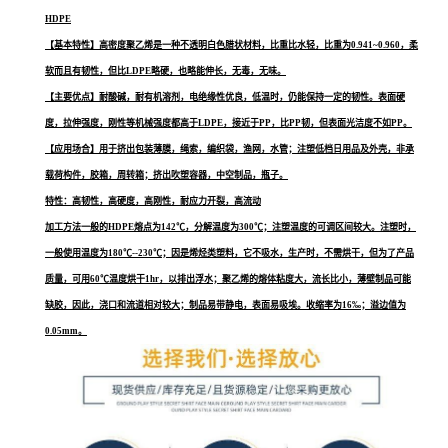
HDPE
【基本特性】高密度聚乙烯是一种不透明白色腊状材料，比重比水轻，比重为0.941~0.960，柔
软而且有韧性，但比LDPE略硬，也略能伸长，无毒，无味。
【主要优点】耐酸碱，耐有机溶剂，电绝缘性优良，低温时，仍能保持一定的韧性。表面硬
度，拉伸强度，刚性等机械强度都高于LDPE，接近于PP，比PP韧，但表面光洁度不如PP。
【应用场合】用于挤出包装薄膜，绳索，编织袋，渔网，水管；注塑低档日用品及外壳，非承
载荷构件，胶箱，周转箱；挤出吹塑容器，中空制品，瓶子。
特性：高韧性，高硬度，高刚性，耐应力开裂，高流动
加工方法一般的HDPE熔点为142℃，分解温度为300℃；注塑温度的可调区间较大。注塑时，
一般使用温度为180℃--230℃；因是烯烃类塑料，它不吸水，生产时，不需烘干，但为了产品
质量，可用60℃温度烘干1hr，以排出浮水；聚乙烯的熔体粘度大，流长比小，薄壁制品可能
缺胶，因此，浇口和流道相对较大；制品易带静电，表面易吸埃。收缩率为16‰；溢边值为
0.05mm。