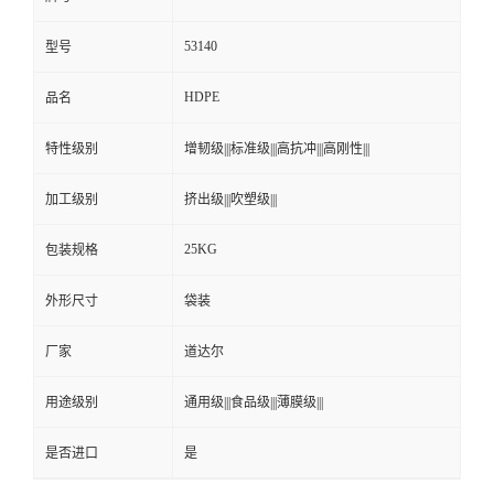
53140
型号
HDPE
品名
特性级别
增韧级|||标准级|||高抗冲|||高刚性|||
加工级别
挤出级|||吹塑级|||
25KG
包装规格
外形尺寸
袋装
厂家
道达尔
用途级别
通用级|||食品级|||薄膜级|||
是否进口
是