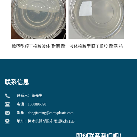
橡塑型顺丁橡胶液体 耐磨 耐
液体橡胶型顺丁橡胶 耐寒 抗
寒 耐老化 鞋材橡胶制品专用
冲 低分子 流动性好 塑料改性
增韧用
联系信息
联系人：董先生
电话：1368896390
邮箱：
dongjiaming@cnmyplastic.com
地址：樟木头镇塑胶市场1期Z栋15B
即刻联系我们吧！