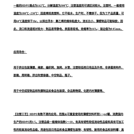
一般的HDPE熔点为142℃，分解温度为300℃；注塑温度的可调区间较大。注塑时，一般使用
温度为180℃--230℃；因是烯烃类塑料，它不吸水，生产时，不需烘干，但为了产品质量，可
用60℃温度烘干1hr，以排出浮水；聚乙烯的熔体粘度大，流长比小，薄壁制品可能缺胶，因
此，浇口和流道相对较大；制品易带静电，表面易吸埃。收缩率为16‰；溢边值为0.05mm。
应用场合：
用于挤出包装薄膜，绳索，编织网，渔网，水管，注塑较低档日用品及外壳，非承载荷构件，
胶箱，周转箱，挤出吹塑容器，中空制品，瓶子。
用于中空成型制品和吹膜制品如食品包装袋，杂品购物袋，化肥内衬薄膜等。
【注塑工艺】HDPE有数不清的应用，范围从可重复使用的薄壁饮料杯到5－gsl罐，消费国内
生产的HDPE的1/5。注塑品级一般熔体指数5～10，有具有韧性较低流动性品级和具有可加工
性的较高流动性品级。用途包括日用品和食品薄壁包装物；有韧性、耐用的食品和涂料罐；高