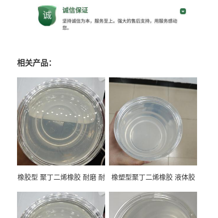
相关产品：
橡胶型 聚丁二烯橡胶 耐磨 耐
橡塑型聚丁二烯橡胶 液体胶
低温 高回弹 用于轮胎 鞋材改
高流动 抗老化 橡胶制品改性
性
专用