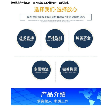
抗环境应力开裂应用，如小型发动机燃料箱和90－gal垃圾罐。