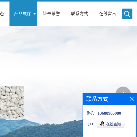
态
产品展厅
证书荣誉
联系方式
在线留言
联系方式
手机：
13688963980
Q Q：