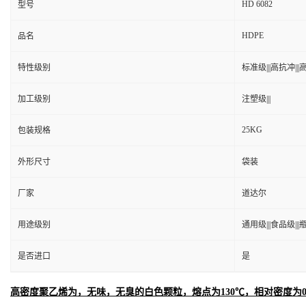
HD 6082
型号
HDPE
品名
特性级别
标准级|||高抗冲|||高
加工级别
注塑级|||
25KG
包装规格
外形尺寸
袋装
厂家
道达尔
用途级别
通用级|||食品级|||
是否进口
是
高密度聚乙烯为，无味，无臭的白色颗粒，熔点为130℃，相对密度为