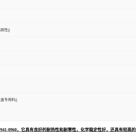
刚性|||
瓶盖专用料|||
0941-0960，它具有良好的耐热性和耐寒性，化学稳定性好，还具有较