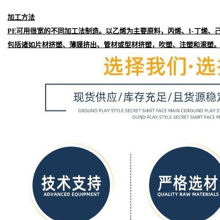
加工方法
PE可用很宽的不同加工法制造。以乙烯为主要原料，丙烯、1-丁烯
包括诸如片材挤塑、薄膜挤出、管材或型材挤塑，吹塑、注塑和滚塑。