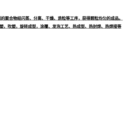
到的聚合物经闪蒸、分离、干燥、造粒等工序，获得颗粒均匀的成品。
挤塑，吹塑，旋转成型，涂覆、发泡工艺、热成型、热封焊、热焊接等