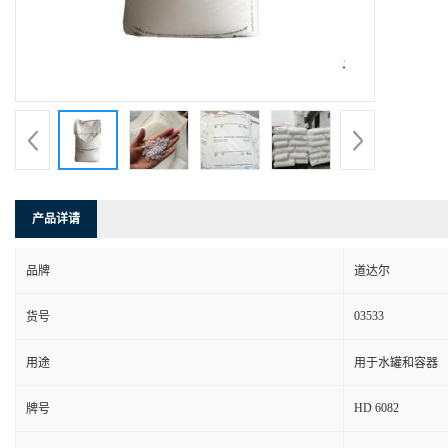
产品详请
品牌
道达尔
03533
货号
用途
用于水罐和容器
HD 6082
牌号