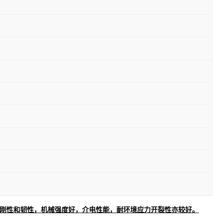
高的刚性和韧性，机械强度好，介电性能，耐环境应力开裂性亦较好。