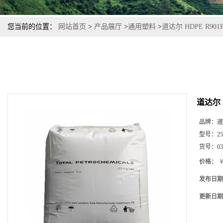
您当前的位置：
网站首页
>
产品展厅
>
通用塑料
>
道达尔 HDPE R9
道达尔 
品牌：
道
型号：
2
货号：
03
价格：
￥
发布日期
更新日期