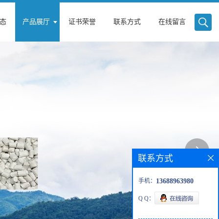
态
产品展厅
证书荣誉
联系方式
在线留言
联系方式
手机：
13688963980
Q Q：