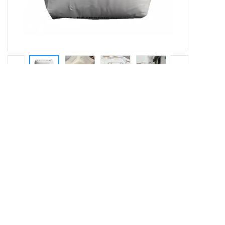
产品详请
品牌
道达尔
03533
货号
用途
用于水罐和容器
R901P
牌号