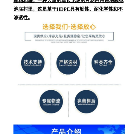
输箱和罐。一种大量的增长迅速的片材应用是地膜或
池底村里，这是基于HDPE具有韧性、耐化学性和不
渗透性。