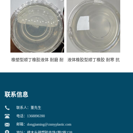
性
专用
橡塑型顺丁橡胶液体 耐磨 耐
液体橡胶型顺丁橡胶 耐寒 抗
寒 耐老化 鞋材橡胶制品专用
冲 低分子 流动性好 塑料改性
增韧用
联系信息
联系人：董先生
电话：1368896390
邮箱：
dongjiaming@cnmyplastic.com
地址：樟木头镇塑胶市场1期Z栋15B