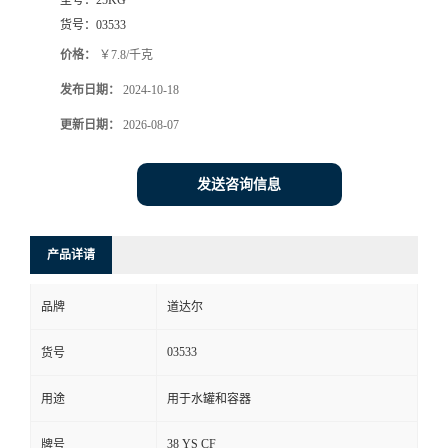
货号：
03533
价格：
￥7.8/千克
发布日期：
2024-10-18
更新日期：
2026-08-07
发送咨询信息
产品详请
品牌
道达尔
03533
货号
用途
用于水罐和容器
38 YS CF
牌号