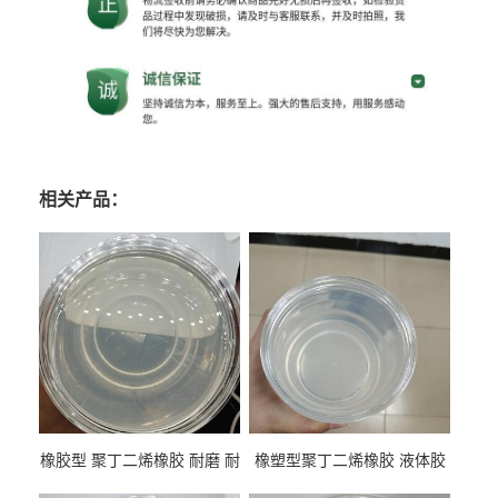
相关产品：
橡胶型 聚丁二烯橡胶 耐磨 耐
橡塑型聚丁二烯橡胶 液体胶
低温 高回弹 用于轮胎 鞋材改
高流动 抗老化 橡胶制品改性