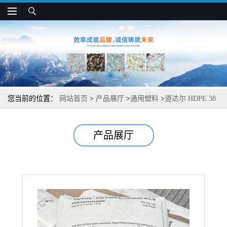
您当前的位置：
网站首页
>
产品展厅
>
通用塑料
>
道达尔 HDPE 38
YS CF 热稳定 低吸水率 管材挤出专用
产品展厅