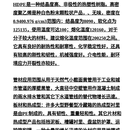
HDPE是一种结晶度高、非极性的热塑性树脂。高密
度聚乙烯是种白色粉末颗粒状产品，、无味，密度在
0.9400.976 g/cm3范围内；结晶度为8090，软化点为
125135，使用温度可达100；熔化温度120160，对于
分子较大的材料，建议熔化温度范围在200250之间。
它具有良好的耐热性和耐寒性，化学稳定性好，还具
有较高的刚性和韧性，机械强度好。介电性能，耐环
境应力开裂性亦较好。
管材应用范围从用于天然气小截面黄管用于工业和城
市管道的厚壁黑管，大直径中空壁管用作混凝土制成
的雨水排水管和其它下水道管线的替代物增长迅速。
板材和热成型：许多大型野餐型冷藏箱的热成型衬里
是由PE制成的，具有韧性、重量轻和性。其它片材和
热成型产品包括挡泥板、槽罐衬里、盘盆防护罩、运