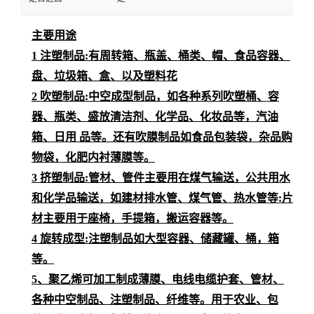
主要用途
1 注塑制品:有周转箱、瓶盖、桶类、帽、食品容器、
盘、垃圾箱、盒、以及塑料花
2 吹塑制品:中空成型制品，如各种系列吹塑桶、容
器、瓶类、盛放清洁剂、化学品、化妆品等，汽油
箱、日用 品等。还有吹膜制品如食品包装袋，杂品购
物袋，化肥内衬薄膜等。
3 挤塑制品:管材、管件主要用在煤气输送，公共用水
和化学品输送，如建材排水管、煤气管、热水管等:片
材主要用于座椅，手提箱，搬运容器等。
4 旋转成型:注塑制品如大型容器、储藏罐、桶，箱
等。
5、聚乙烯可加工制成薄膜、电线电缆护套、管材、
各种中空制品、注塑制品、纤维等。用于农业、包