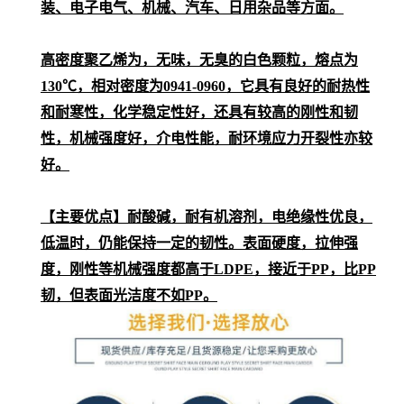
装、电子电气、机械、汽车、日用杂品等方面。
高密度聚乙烯为，无味，无臭的白色颗粒，熔点为
130℃，相对密度为0941-0960，它具有良好的耐热性
和耐寒性，化学稳定性好，还具有较高的刚性和韧
性，机械强度好，介电性能，耐环境应力开裂性亦较
好。
【主要优点】耐酸碱，耐有机溶剂，电绝缘性优良，
低温时，仍能保持一定的韧性。表面硬度，拉伸强
度，刚性等机械强度都高于LDPE，接近于PP，比PP
韧，但表面光洁度不如PP。