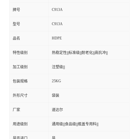
C913A
牌号
C913A
型号
HDPE
品名
特性级别
热稳定性|||标准级|||耐老化|||高抗冲|||
加工级别
注塑级|||
25KG
包装规格
外形尺寸
袋装
厂家
道达尔
用途级别
通用级|||食品级|||瓶盖专用料|||
是否进口
是