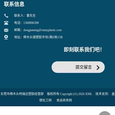
联系信息
联系人：董先生
电话：1368896390
邮箱：
dongjiaming@cnmyplastic.com
地址：樟木头镇塑胶市场1期Z栋15B
即刻联系我们吧！
提交留言
东莞市樟木头柯瑞达塑胶经营部
版权所有 Copyright (©) 2026
XML
技术支持：
盖
德化工网
食品商务网