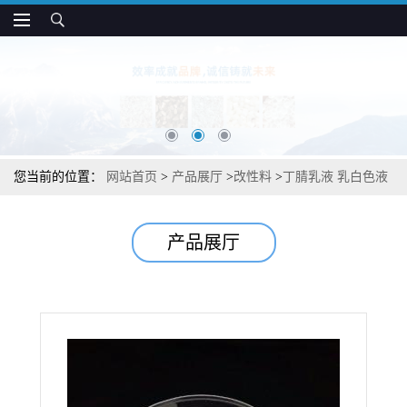
您当前的位置：
网站首页
>
产品展厅
>
改性料
>
丁腈乳液 乳白色液
体 高固含量 液体丁腈橡胶 手套专用胶乳
产品展厅