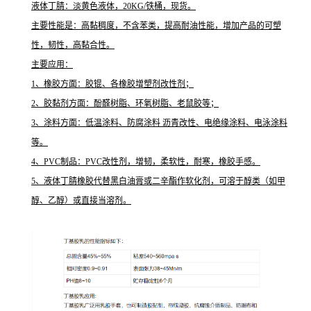
液体丁腈：淡黄色液体，20KG/铁桶，现货。
主要性能是：高黏稠度，不含苯类，提高耐油性能，增加产品的可塑
性，韧性，高黏合性。
主要应用：
1、橡胶方面：胶锟、各橡胶增塑剂改性剂；
2、胶黏剂方面：酚醛树脂、环氧树脂、老鼠胶等；
3、涂料方面：低温涂料、防腐涂料 沥青改性、电绝缘涂料、电泳涂料
等。
4、PVC制品：PVC改性剂，增韧，柔软性，耐寒，橡胶手感。
5、液体丁腈橡胶代替黑白油膏或二辛酯作软化剂，可溶于醇类（如甲
醇、乙醇）或直接当溶剂。