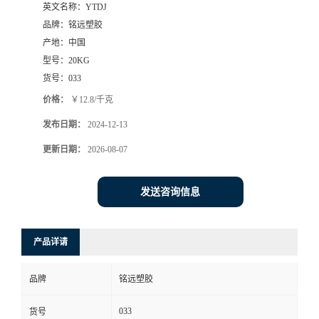
英文名称：
YTDJ
品牌：
铭远塑胶
产地：
中国
型号：
20KG
货号：
033
价格：
￥12.8/千克
发布日期：
2024-12-13
更新日期：
2026-08-07
发送咨询信息
产品详请
品牌
铭远塑胶
033
货号