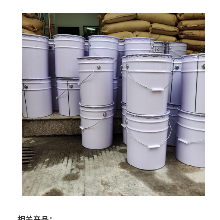
相关产品：