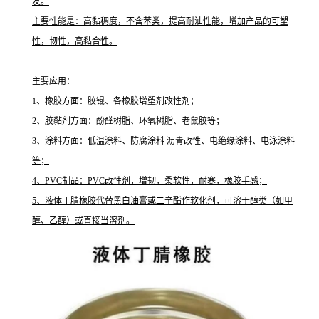
发。
主要性能是：高黏稠度，不含苯类，提高耐油性能，增加产品的可塑
性，韧性，高黏合性。
主要应用：
1、橡胶方面：胶锟、各橡胶增塑剂改性剂；
2、胶黏剂方面：酚醛树脂、环氧树脂、老鼠胶等；
3、涂料方面：低温涂料、防腐涂料 沥青改性、电绝缘涂料、电泳涂料
等；
4、PVC制品：PVC改性剂，增韧，柔软性，耐寒，橡胶手感；
5、液体丁腈橡胶代替黑白油膏或二辛酯作软化剂，可溶于醇类（如甲
醇、乙醇）或直接当溶剂。