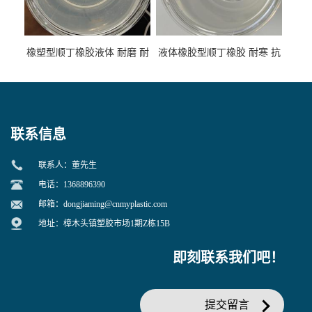
橡塑型顺丁橡胶液体 耐磨 耐
液体橡胶型顺丁橡胶 耐寒 抗
寒 耐老化 鞋材橡胶制品专用
冲 低分子 流动性好 塑料改性
增韧用
联系信息
联系人：董先生
电话：1368896390
邮箱：
dongjiaming@cnmyplastic.com
地址：樟木头镇塑胶市场1期Z栋15B
即刻联系我们吧！
提交留言