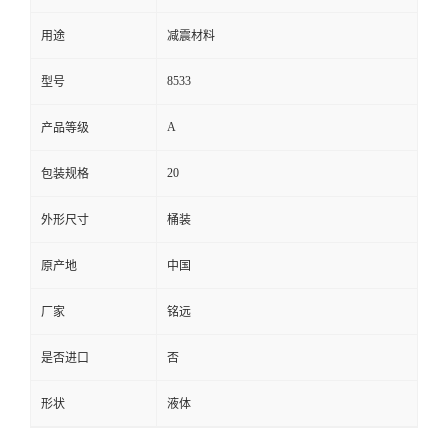
用途
减震材料
8533
型号
A
产品等级
20
包装规格
外形尺寸
桶装
原产地
中国
厂家
铭远
是否进口
否
形状
液体