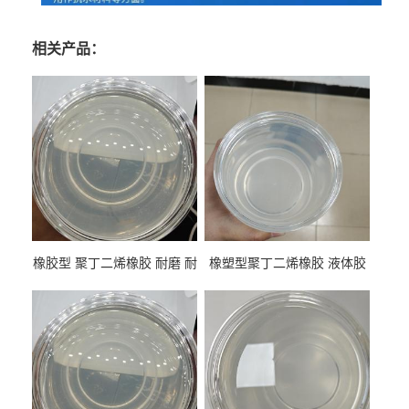
相关产品：
橡胶型 聚丁二烯橡胶 耐磨 耐
橡塑型聚丁二烯橡胶 液体胶
低温 高回弹 用于轮胎 鞋材改
高流动 抗老化 橡胶制品改性
性
专用