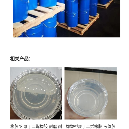
相关产品：
橡胶型 聚丁二烯橡胶 耐磨 耐
橡塑型聚丁二烯橡胶 液体胶