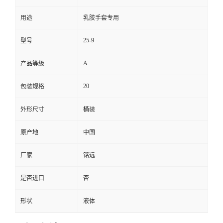
用途
乳胶手套专用
25-9
型号
A
产品等级
20
包装规格
外形尺寸
桶装
原产地
中国
厂家
铭远
是否进口
否
形状
液体