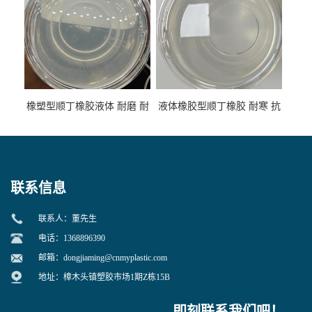
橡塑型顺丁橡胶液体 耐磨 耐
液体橡胶型顺丁橡胶 耐寒 抗
寒 耐老化 鞋材橡胶制品专用
冲 低分子 流动性好 塑料改性
增韧用
联系信息
联系人：董先生
电话：1368896390
邮箱：
dongjiaming@cnmyplastic.com
地址：樟木头镇塑胶市场1期Z栋15B
即刻联系我们吧！