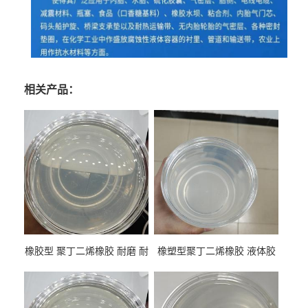
相关产品：
橡胶型 聚丁二烯橡胶 耐磨 耐
橡塑型聚丁二烯橡胶 液体胶
低温 高回弹 用于轮胎 鞋材改
高流动 抗老化 橡胶制品改性
性
专用