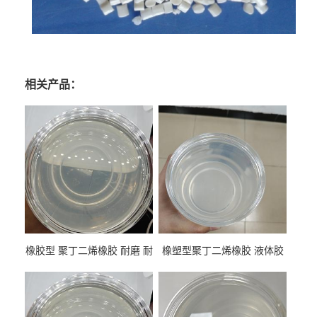
相关产品：
橡胶型 聚丁二烯橡胶 耐磨 耐
橡塑型聚丁二烯橡胶 液体胶
低温 高回弹 用于轮胎 鞋材改
高流动 抗老化 橡胶制品改性
性
专用