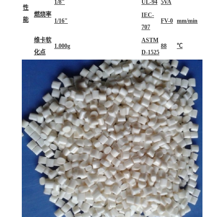
1/8"
UL-94
5VA
性
燃烧率
IEC-
能
1/16"
FV-0
mm/min
707
维卡软
ASTM
1.000g
88
℃
化点
D-1525