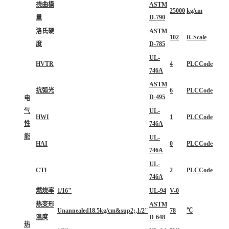
挠曲模
ASTM
25000
kg/cm
量
D-790
洛氏硬
ASTM
102
R-Scale
度
D-785
UL-
HVTR
4
PLCCode
746A
ASTM
抗弧光
6
PLCCode
D-495
电
气
UL-
HWI
1
PLCCode
性
746A
能
UL-
HAI
0
PLCCode
746A
UL-
CTI
2
PLCCode
746A
燃烧率
1/16"
UL-94
V-0
热变形
ASTM
Unannealed18.5kg/cm&sup2;,1/2"
78
℃
温度
D-648
热