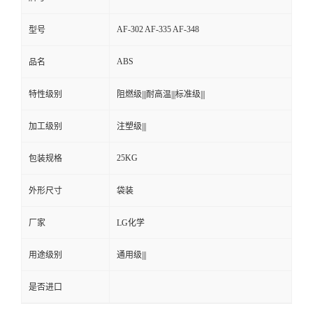
AF-302 AF-335 AF-348
型号
ABS
品名
特性级别
阻燃级|||耐高温|||标准级|||
加工级别
注塑级|||
25KG
包装规格
外形尺寸
袋装
厂家
LG化学
用途级别
通用级|||
是否进口