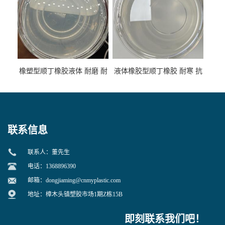
橡塑型顺丁橡胶液体 耐磨 耐
液体橡胶型顺丁橡胶 耐寒 抗
寒 耐老化 鞋材橡胶制品专用
冲 低分子 流动性好 塑料改性
增韧用
联系信息
联系人：董先生
电话：1368896390
邮箱：
dongjiaming@cnmyplastic.com
地址：樟木头镇塑胶市场1期Z栋15B
即刻联系我们吧！