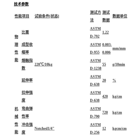
技术参数
测试方
测试
性能项目
试验条件[状态]
数据单位
法
数据
ASTM
比重
1.22
D-792
物
理
成型收
ASTM
0.003-
mm/mm
性
缩率
D-955
0.006
能
熔融指
ASTM
220℃/10kg
55
g/10min
数
D-1238
ASTM
延伸率
20
%
D-638
拉伸强
ASTM
420
kg/cm
度
D-638
弯曲弹
ASTM
机
720
kg/cm
性率
D-790
械
性
冲击强
ASTM
Notched1/4"
12
kgcm/cm
能
度
D-256