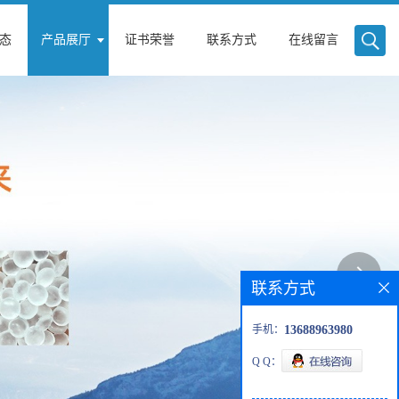
态
产品展厅
证书荣誉
联系方式
在线留言
联系方式
手机：
13688963980
Q Q：