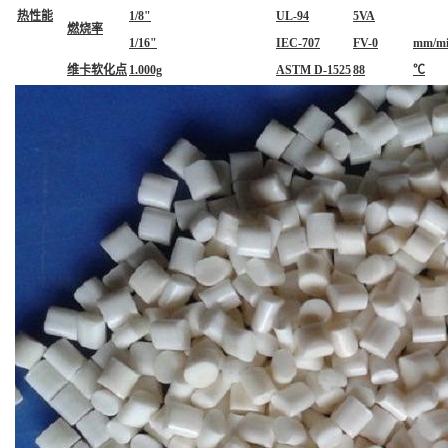
热性能
1/8"
UL-94
5VA
燃烧率
1/16"
IEC-707
FV-0
mm/m
维卡软化点
1.000g
ASTM D-1525
88
℃