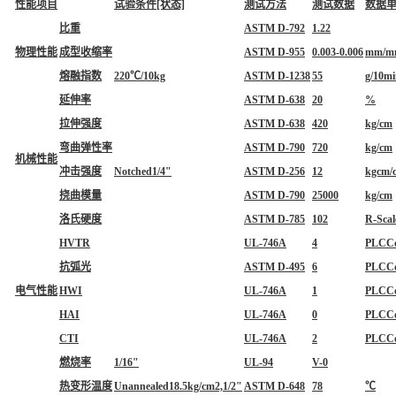
性能项目
试验条件[状态]
测试方法
测试数据
数据
比重
ASTM D-792
1.22
物理性能
成型收缩率
ASTM D-955
0.003-0.006
mm/m
熔融指数
220℃/10kg
ASTM D-1238
55
g/10m
延伸率
ASTM D-638
20
%
拉伸强度
ASTM D-638
420
kg/cm
弯曲弹性率
ASTM D-790
720
kg/cm
机械性能
冲击强度
Notched1/4"
ASTM D-256
12
kgcm/
挠曲模量
ASTM D-790
25000
kg/cm
洛氏硬度
ASTM D-785
102
R-Scal
HVTR
UL-746A
4
PLCC
抗弧光
ASTM D-495
6
PLCC
电气性能
HWI
UL-746A
1
PLCC
HAI
UL-746A
0
PLCC
CTI
UL-746A
2
PLCC
燃烧率
1/16"
UL-94
V-0
热变形温度
Unannealed18.5kg/cm2,1/2"
ASTM D-648
78
℃