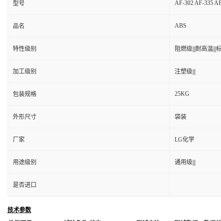
AF-302 AF-335 A
型号
ABS
品名
特性级别
阻燃级|||耐高温|||标
加工级别
注塑级|||
25KG
包装规格
外形尺寸
袋装
厂家
LG化学
用途级别
通用级|||
是否进口
技术参数