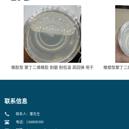
橡胶型 聚丁二烯橡胶 耐磨 耐低温 高回弹 用于
橡塑型聚丁二烯
轮胎 鞋材改性
联系信息
联系人：董先生
电话：1368896390