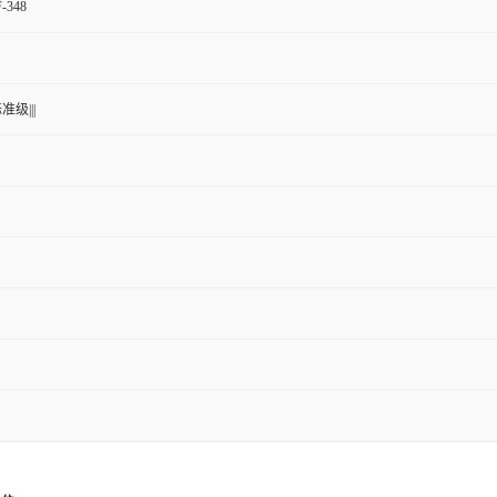
F-348
准级|||