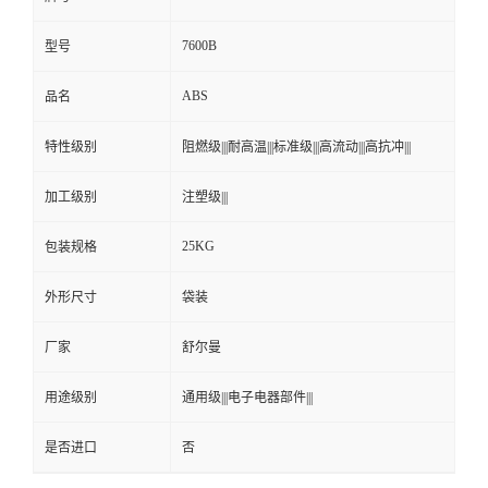
7600B
型号
ABS
品名
特性级别
阻燃级|||耐高温|||标准级|||高流动|||高抗冲|||
加工级别
注塑级|||
25KG
包装规格
外形尺寸
袋装
厂家
舒尔曼
用途级别
通用级|||电子电器部件|||
是否进口
否