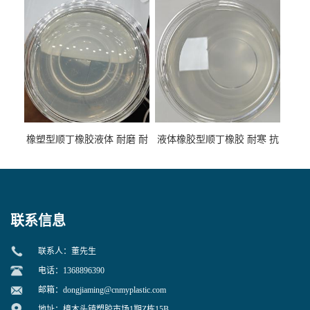
性
专用
橡塑型顺丁橡胶液体 耐磨 耐
液体橡胶型顺丁橡胶 耐寒 抗
寒 耐老化 鞋材橡胶制品专用
冲 低分子 流动性好 塑料改性
增韧用
联系信息
联系人：董先生
电话：1368896390
邮箱：
dongjiaming@cnmyplastic.com
地址：樟木头镇塑胶市场1期Z栋15B