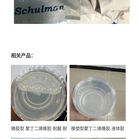
相关产品：
橡胶型 聚丁二烯橡胶 耐磨 耐
橡塑型聚丁二烯橡胶 液体胶
低温 高回弹 用于轮胎 鞋材改
高流动 抗老化 橡胶制品改性