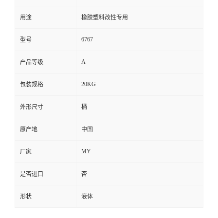
用途
橡胶塑料改性专用
6767
型号
A
产品等级
20KG
包装规格
外形尺寸
桶
原产地
中国
MY
厂家
是否进口
否
形状
液体