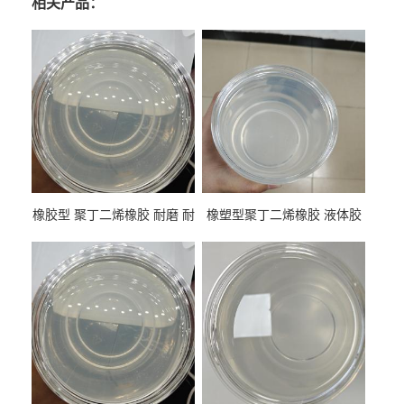
相关产品：
橡胶型 聚丁二烯橡胶 耐磨 耐
橡塑型聚丁二烯橡胶 液体胶
低温 高回弹 用于轮胎 鞋材改
高流动 抗老化 橡胶制品改性
性
专用