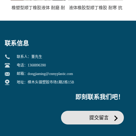
橡塑型顺丁橡胶液体 耐磨 耐
液体橡胶型顺丁橡胶 耐寒 抗
寒 耐老化 鞋材橡胶制品专用
冲 低分子 流动性好 塑料改性
增韧用
联系信息
联系人：董先生
电话：1368896390
邮箱：
dongjiaming@cnmyplastic.com
地址：樟木头镇塑胶市场1期Z栋15B
即刻联系我们吧！
提交留言