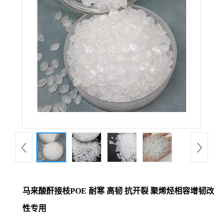
马来酸酐接枝POE 耐寒 高韧 抗开裂 聚烯烃相容增韧改
性专用