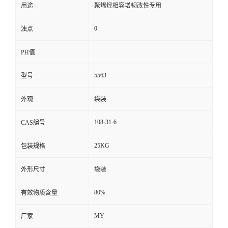
用途
聚烯烃相容增韧改性专用
0
浊点
PH值
5563
型号
外观
袋装
108-31-6
CAS编号
25KG
包装规格
外形尺寸
袋装
80%
有效物质含量
MY
厂家