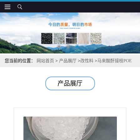
您当前的位置：
网站首页
>
产品展厅
>
改性料
>
马来酸酐接枝POE
耐寒 高韧 抗开裂 聚烯烃相容增韧改性专用
产品展厅